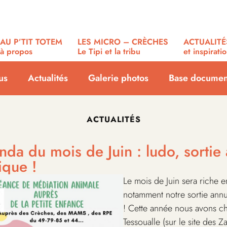
AU P’TIT TOTEM
LES MICRO – CRÈCHES
ACTUALITÉ
à propos
Le Tipi et la tribu
et inspirati
us
Actualités
Galerie photos
Base documen
ACTUALITÉS
da du mois de Juin : ludo, sortie a
ique !
Le mois de Juin sera riche 
notamment notre sortie annue
! Cette année nous avons ch
Tessoualle (sur le site des 