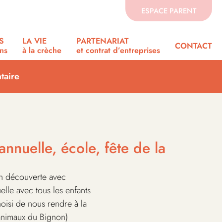
ESPACE PARENT
S
LA VIE
PARTENARIAT
CONTACT
ons
à la crèche
et contrat d’entreprises
taire
nnuelle, école, fête de la
en découverte avec
lle avec tous les enfants
oisi de nous rendre à la
Zanimaux du Bignon)