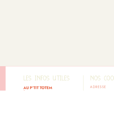
LES INFOS UTILES
NOS CO
ADRESSE
AU P’TIT TOTEM
à propos
2 rue des Coq
Saint Laurent 
LES MICROS - CRÈCHES
au p'tit totem
TÉLÉPHONE
LA VIE À LA CRÈCHE