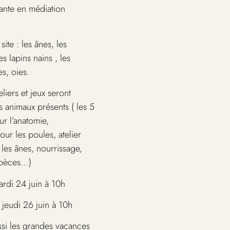
nante en médiation
ite : les ânes, les
es lapins nains , les
s, oies.
eliers et jeux seront
animaux présents ( les 5
ur l’anatomie,
ur les poules, atelier
 les ânes, nourrissage,
spèces…)
ardi 24 juin à 10h
jeudi 26 juin à 10h
si les grandes vacances