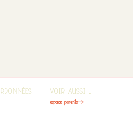
ORDONNÉES
VOIR AUSSI ...
espace parents
uelicots 85290
contact
sur Sèvre
projet d’établissement propre
à nos micro-crèches